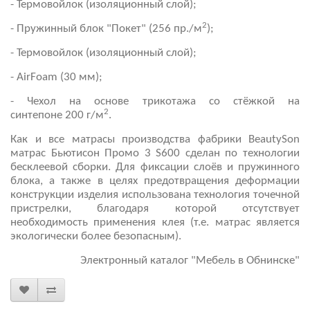
- Термовойлок (изоляционный слой);
2
- Пружинный блок "Покет" (256 пр./м
);
-
Термовойлок
(изоляционный слой);
-
AirFoam
(30 мм);
- Чехол
на основе трикотажа со стёжкой на
2
синтепоне
200 г/м
.
Как и все матрасы производства фабрики BeautySon
матрас Бьютисон Промо 3 S600 сделан по технологии
бесклеевой сборки. Для фиксации слоёв и пружинного
блока, а также в целях предотвращения деформации
конструкции изделия использована технология точечной
пристрелки, благодаря которой отсутствует
необходимость применения клея (т.е. матрас является
экологически более безопасным).
Электронный каталог "Мебель в Обнинске"