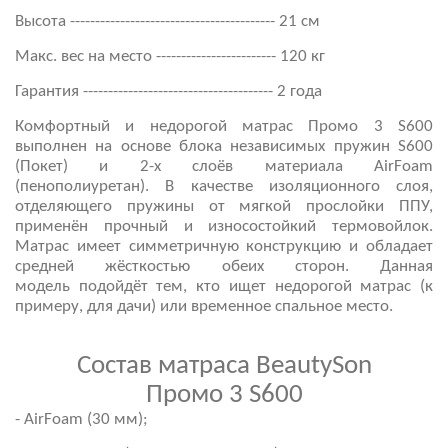
Высота ----------------------------------------- 21 см
Макс. вес на место ------------------------ 120 кг
Гарантия -------------------------------------- 2 года
Комфортный и недорогой матрас Промо 3 S600
выполнен на основе
блока независимых пружин S600
(Покет)
и 2-х слоёв материала AirFoam
(пенополиуретан). В качестве изоляционного слоя,
отделяющего пружины от мягкой прослойки ППУ,
применён прочный и износостойкий термовойлок.
Матрас имеет симметричную конструкцию и обладает
средней жёсткостью обеих сторон. Данная
модель подойдёт тем, кто ищет недорогой матрас (к
примеру, для дачи) или временное спальное место.
Состав матраса BeautySon
Промо 3 S600
- AirFoam (30 мм);