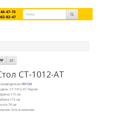
546-47-15
862-82-47
Стол СТ-1012-АТ
роизводители
ЛЕРОМ
дель: СТ-1012-АТ Лером
ирина 115 см
убина 115 см
сота 78 см
личие: Есть в наличии