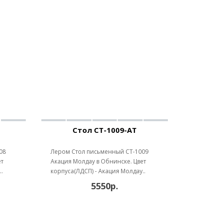
Стол СТ-1009-АТ
08
Лером Стол письменный СТ-1009
ет
Акация Молдау в Обнинске. Цвет
.
корпуса(ЛДСП) - Акация Молдау..
5550р.