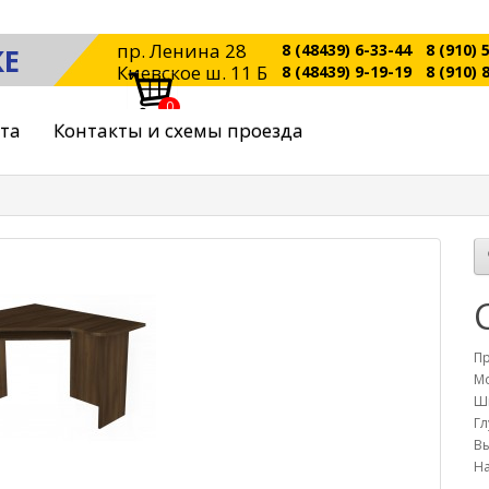
пр. Ленина 28
8 (48439) 6-33-44
8 (910) 
КЕ
Киевское ш. 11 Б
8 (48439) 9-19-19
8 (910) 
0
ата
Контакты и схемы проезда
П
Мо
Ш
Гл
Вы
На