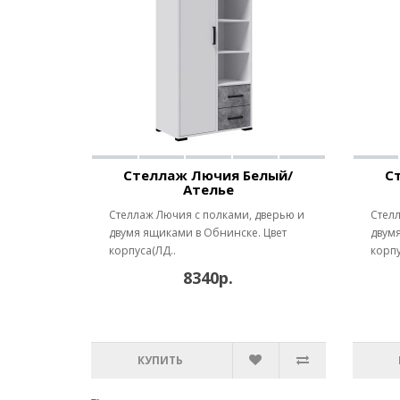
Стеллаж Лючия Белый/
С
Ателье
Стеллаж Лючия с полками, дверью и
Стелл
двумя ящиками в Обнинске. Цвет
двумя
корпуса(ЛД..
корпу
8340р.
КУПИТЬ