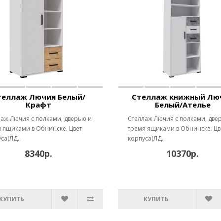
теллаж Лючия Белый/
Стеллаж книжный Лю
Крафт
Белый/Ателье
аж Лючия с полками, дверью и
Стеллаж Лючия с полками, две
 ящиками в Обнинске. Цвет
тремя ящиками в Обнинске. Цв
са(ЛД..
корпуса(ЛД..
8340р.
10370р.
КУПИТЬ
КУПИТЬ