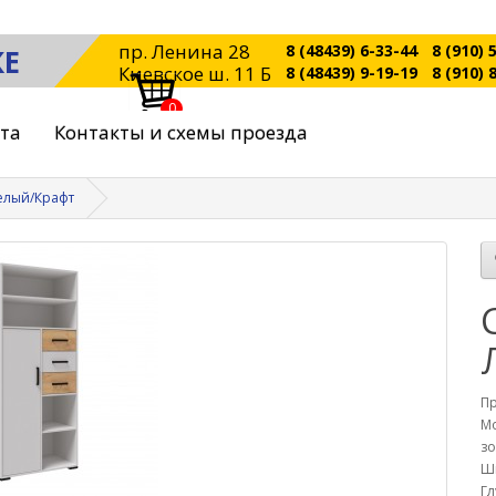
пр. Ленина 28
8 (48439) 6-33-44
8 (910) 
КЕ
Киевское ш. 11 Б
8 (48439) 9-19-19
8 (910) 
0
ата
Контакты и схемы проезда
елый/Крафт
П
Мо
з
Ш
Гл