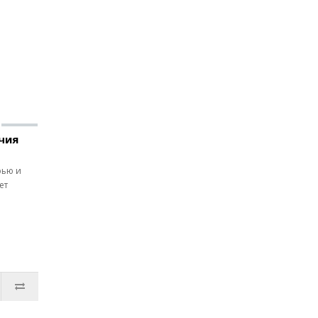
чия
рью и
ет