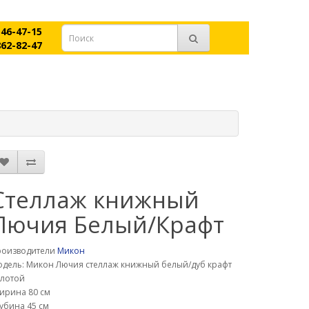
546-47-15
862-82-47
Стеллаж книжный
Лючия Белый/Крафт
роизводители
Микон
дель: Микон Лючия стеллаж книжный белый/дуб крафт
олотой
ирина 80 см
убина 45 см