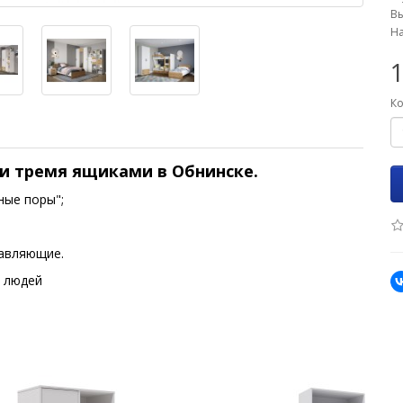
Вы
На
Ко
и тремя ящиками
в Обнинске.
ные поры";
равляющие.
 людей