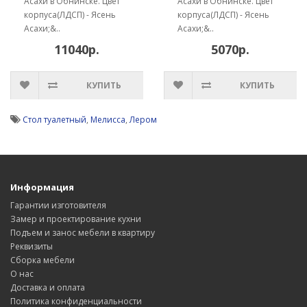
Асахи в Обнинске. Цвет
Асахи в Обнинске. Цвет
корпуса(ЛДСП) - Ясень
корпуса(ЛДСП) - Ясень
Асахи;&..
Асахи;&..
11040р.
5070р.
КУПИТЬ
КУПИТЬ
Стол туалетный
,
Мелисса
,
Лером
Информация
Гарантии изготовителя
Замер и проектирование кухни
Подъем и занос мебели в квартиру
Реквизиты
Сборка мебели
О нас
Доставка и оплата
Политика конфиденциальности