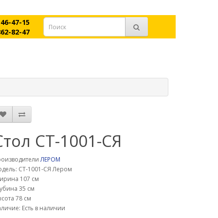
546-47-15
862-82-47
Стол СТ-1001-СЯ
роизводители
ЛЕРОМ
дель: СТ-1001-СЯ Лером
ирина 107 см
убина 35 см
сота 78 см
личие: Есть в наличии