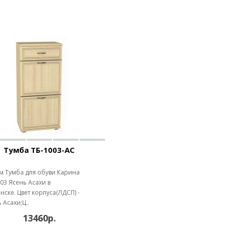
Тумба ТБ-1003-АС
м Тумба для обуви Карина
03 Ясень Асахи в
ске. Цвет корпуса(ЛДСП) -
 Асахи;Ц..
13460р.