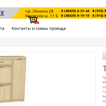
пр. Ленина 28
8 (48439) 6-33-44
8 (910) 
КЕ
Киевское ш. 11 Б
8 (48439) 9-19-19
8 (910) 
0
ата
Контакты и схемы проезда
П
Мо
Ш
Гл
Вы
На