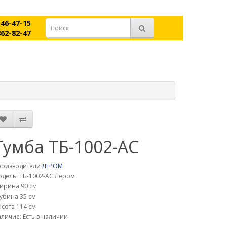
546-47-15
862-82-47
Тумба ТБ-1002-АС
роизводители
ЛЕРОМ
дель: ТБ-1002-АС Лером
ирина 90 см
убина 35 см
сота 114 см
личие: Есть в наличии