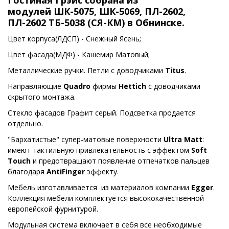
Гостиная Грэйс собрана из
модулей
ШК-5075, ШК-5069, ПЛ-2602,
ПЛ-2602 ТБ-5038
(
СЯ-КМ) в Обнинске.
Цвет корпуса(ЛДСП) -
Снежный Ясень
;
Цвет фасада(МДФ) -
Кашемир Матовый
;
Металлические ручки.
Петли с доводчиками
Titus
.
Направляющие
Quadro
фирмы
Hettich
с доводчиками
скрытого монтажа.
Стекло фасадов Графит серый. Подсветка продается
отдельно.
"Бархатистые" супер-матовые поверхности
Ultra Matt
:
имеют тактильную привлекательность с эффектом
Soft
Touch
и предотвращают появление отпечатков пальцев
благодаря
AntiFinger
эффекту.
Мебель изготавливается из материалов компании
Egger
.
Коллекция мебели комплектуется высококачественной
европейской фурнитурой.
Модульная система включает в себя все необходимые