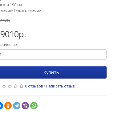
сота 190 см
личие: Есть в наличии
740р.
49010р.
личество
Купить
0 отзывов
/
Написать отзыв