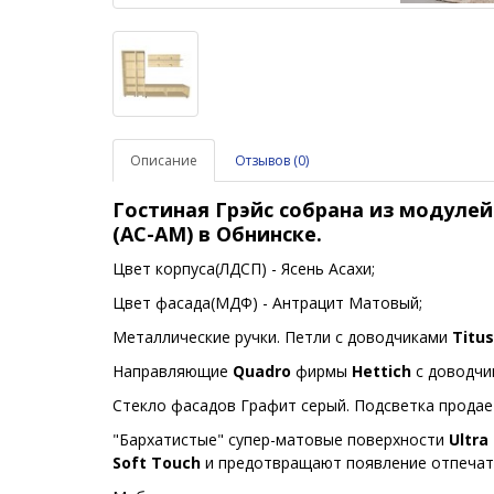
Описание
Отзывов (0)
Гостиная Грэйс собрана из модуле
(
АС-АМ) в Обнинске.
Цвет корпуса(ЛДСП) - Ясень Асахи;
Цвет фасада(МДФ) -
Антрацит Матовый
;
Металлические ручки.
Петли с доводчиками
Titus
Направляющие
Quadro
фирмы
Hettich
с доводчи
Стекло фасадов Графит серый. Подсветка продае
"Бархатистые" супер-матовые поверхности
Ultra
Soft Touch
и предотвращают появление отпечат