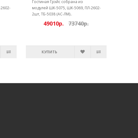
Гостиная Грэйс собрана из
-2602-
модулей ШК-5075, ШК-5069, ПЛ-2602-
2шт, ТБ-5038 (АС-ЛМ)..
49010р.
73740р.
КУПИТЬ