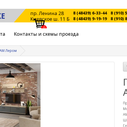
пр. Ленина 28
8 (48439) 6-33-44
8 (910) 
КЕ
Киевское ш. 11 Б
8 (48439) 9-19-19
8 (910) 
0
ата
Контакты и схемы проезда
-АМ Лером
П
Мо
А
Ш
Гл