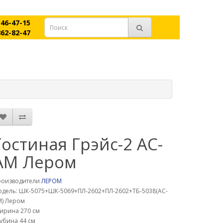
546-47-15
862-82-47
Гостиная Грэйс-2 АС-
АМ Лером
роизводители
ЛЕРОМ
дель: ШК-5075+ШК-5069+ПЛ-2602+ПЛ-2602+ТБ-5038(АС-
М) Лером
ирина 270 см
убина 44 см