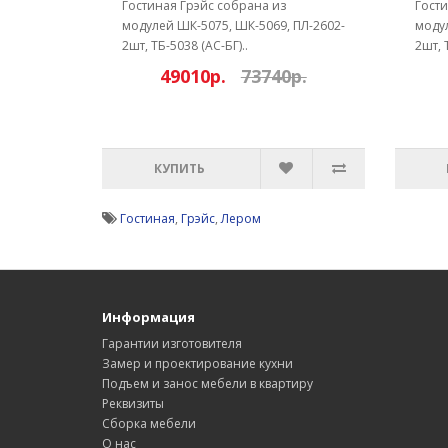
Гостиная Грэйс собрана из
Гости
модулей ШК-5075, ШК-5069, ПЛ-2602-
модул
2шт, ТБ-5038 (АС-БГ)..
2шт, 
49010р.
73740р.
КУПИТЬ
Гостиная
,
Грэйс
,
Лером
Информация
Гарантии изготовителя
Замер и проектирование кухни
Подъем и занос мебели в квартиру
Реквизиты
Сборка мебели
О нас