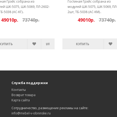
ная Грэйс собрана из
Гостиная Грэйс собрана из
ей ШК-5075, ШК-5069, ПЛ-2602-
модулей ШК-5075, ШК-5069, ПЛ
ТБ-5038 (АС-КГ)..
2шт, ТБ-5038 (АС-КМ)..
49010р.
73740р.
49010р.
73740р.
КУПИТЬ
КУПИТЬ
Служба поддержки
Контакты
Возврат товара
Карта сайта
Сотрудничество, размещение рекламы на сайте:
info@mebel-v-obninske.ru