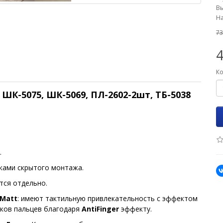
Вы
На
73
Ко
й
ШК-5075,
ШК-5069,
ПЛ-2602-2шт, ТБ-5038
.
ками скрытого монтажа.
тся отдельно.
 Matt
: имеют тактильную привлекательность с эффектом
ков пальцев благодаря
AntiFinger
эффекту.