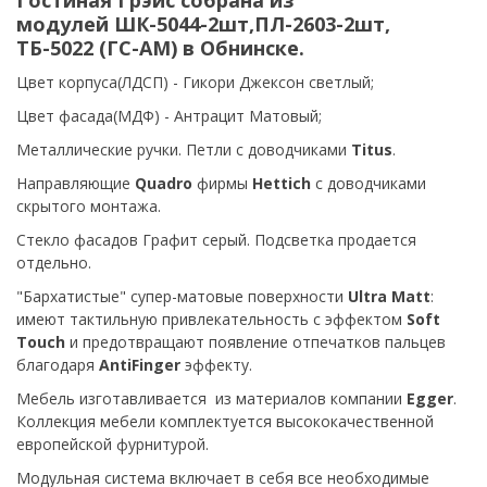
Гостиная Грэйс собрана из
модулей
ШК-5044-2шт,
ПЛ-2603-2шт,
ТБ-5022 (
ГС-АМ) в Обнинске.
Цвет корпуса(ЛДСП) - Гикори Джексон светлый;
Цвет фасада(МДФ) -
Антрацит Матовый
;
Металлические ручки.
Петли с доводчиками
Titus
.
Направляющие
Quadro
фирмы
Hettich
с доводчиками
скрытого монтажа.
Стекло фасадов Графит серый. Подсветка продается
отдельно.
"Бархатистые" супер-матовые поверхности
Ultra Matt
:
имеют тактильную привлекательность с эффектом
Soft
Touch
и предотвращают появление отпечатков пальцев
благодаря
AntiFinger
эффекту.
Мебель изготавливается из материалов компании
Egger
.
Коллекция мебели комплектуется высококачественной
европейской фурнитурой.
Модульная система включает в себя все необходимые