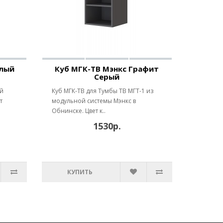
елый
Куб МГК-ТВ Мэнкс Графит
Серый
ой
Куб МГК-ТВ для Тумбы ТВ МГТ-1 из
т
модульной системы Мэнкс в
Обнинске. Цвет к..
1530р.
КУПИТЬ