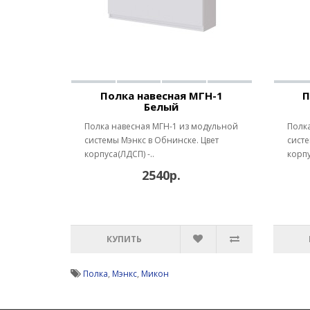
Полка навесная МГН-1
П
Белый
Полка навесная МГН-1 из модульной
Полк
системы Мэнкс в Обнинске. Цвет
систе
корпуса(ЛДСП) -..
корпу
2540р.
КУПИТЬ
Полка
,
Мэнкс
,
Микон