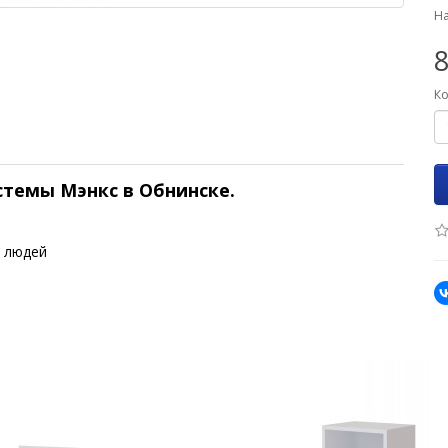
На
8
Ко
истемы Мэнкс
в Обнинске.
 людей