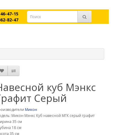
546-47-15
862-82-47
Навесной куб Мэнкс
Графит Серый
роизводители
Микон
дель: Микон Мэнкс Куб навесной МГК серый графит
ирина 35 см
убина 18 см
сота 35 см