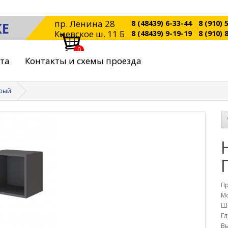
пр. Ленина 28
8 (48439) 6-33-44
8 (910) 
КЕ
Киевское ш. 11 Б
8 (48439) 9-19-19
8 (910) 
0
ата
Контакты и схемы проезда
ерый
П
Мо
Ш
Гл
Вы