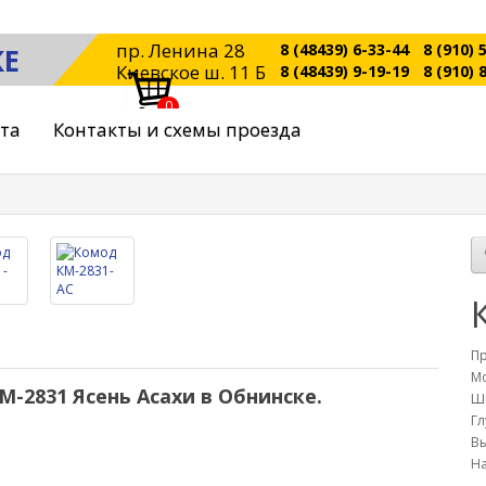
пр. Ленина 28
8 (48439) 6-33-44
8 (910) 
КЕ
Киевское ш. 11 Б
8 (48439) 9-19-19
8 (910) 
0
ата
Контакты и схемы проезда
П
Мо
-2831 Ясень Асахи в Обнинске.
Ш
Гл
Вы
На