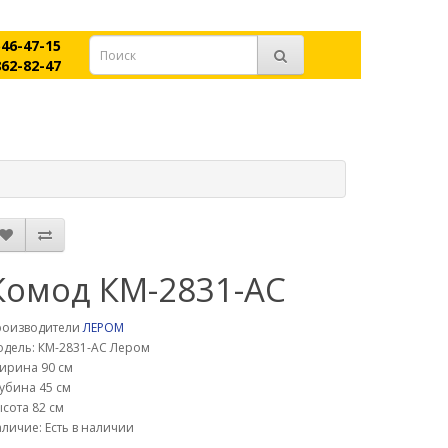
546-47-15
862-82-47
Комод КМ-2831-АС
роизводители
ЛЕРОМ
дель: КМ-2831-АС Лером
ирина 90 см
убина 45 см
сота 82 см
личие: Есть в наличии