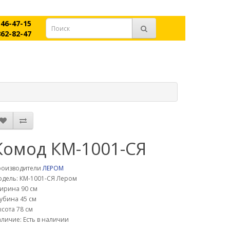
546-47-15
862-82-47
Комод КМ-1001-СЯ
роизводители
ЛЕРОМ
дель: КМ-1001-СЯ Лером
ирина 90 см
убина 45 см
сота 78 см
личие: Есть в наличии