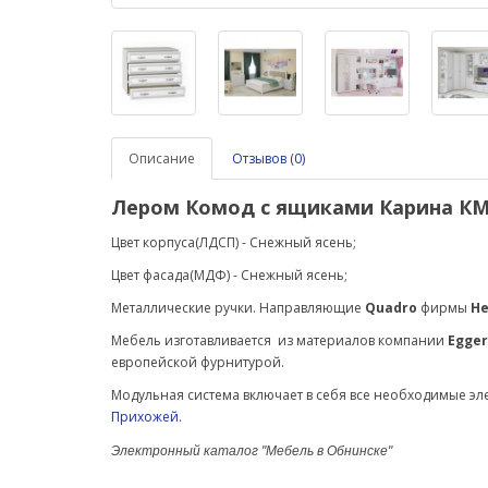
Описание
Отзывов (0)
Лером Комод с ящиками Карина КМ-
Цвет корпуса(ЛДСП) - Снежный ясень;
Цвет фасада(МДФ) -
Снежный ясень
;
Металлические ручки.
Направляющие
Quadro
фирмы
He
Мебель изготавливается из материалов компании
Egger
европейской фурнитурой.
Модульная система включает в себя все необходимые э
Прихожей
.
Электронный каталог "Мебель в Обнинске"