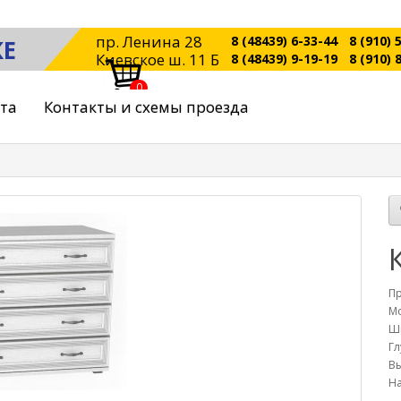
пр. Ленина 28
8 (48439) 6-33-44
8 (910) 
КЕ
Киевское ш. 11 Б
8 (48439) 9-19-19
8 (910) 
0
ата
Контакты и схемы проезда
П
Мо
Ш
Гл
Вы
На