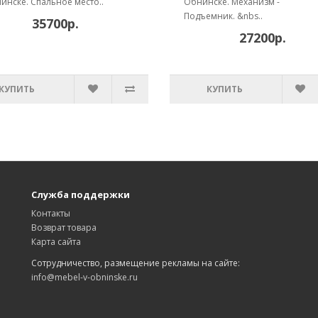
инске. Спальное место..
Обнинске. Механизм -
Подъемник. &nbs..
35700р.
27200р.
КУПИТЬ
КУПИТЬ
Служба поддержки
Контакты
Возврат товара
Карта сайта
Сотрудничество, размещение рекламы на сайте:
info@mebel-v-obninske.ru