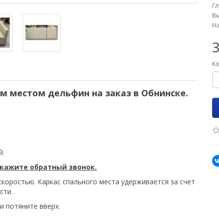
Гл
Вы
На
Ко
ым местом
дельфин на заказ в Обнинске.
й.
кажите обратный звонок.
скоростью. Каркас спального места удерживается за счет
сти.
и потяните вверх.