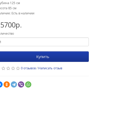
убина 125 см
сота 85 см
личие: Есть в наличии
35700р.
личество
Купить
0 отзывов
/
Написать отзыв