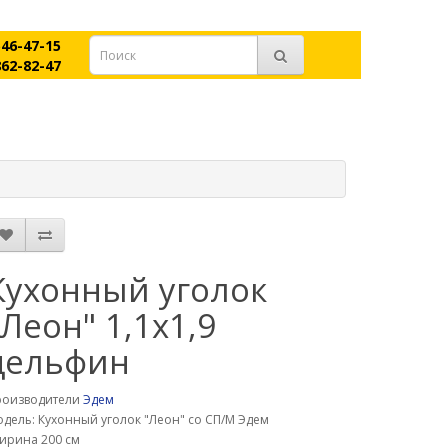
546-47-15
862-82-47
Кухонный уголок
"Леон" 1,1х1,9
дельфин
роизводители
Эдем
дель: Кухонный уголок "Леон" со СП/М Эдем
ирина 200 см