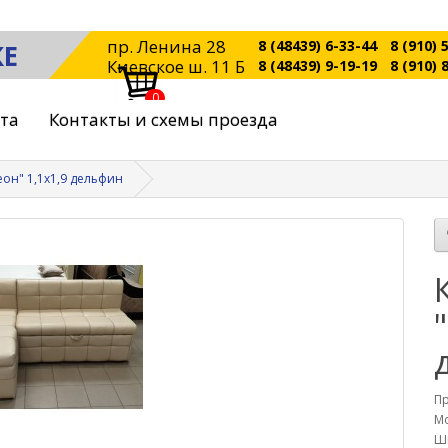
пр. Ленина 28
8 (48439) 6-33-44
8 (910) 
КЕ
Киевское ш. 11 Б
8 (48439) 9-19-19
8 (910) 
0
ата
Контакты и схемы проезда
он" 1,1х1,9 дельфин
П
Мо
Ш