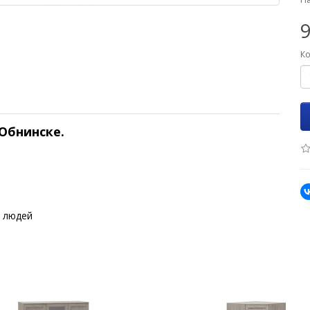
9
Ко
 Обнинске.
 людей