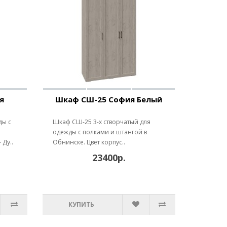
я
Шкаф СШ-25 София Белый
ды с
Шкаф СШ-25 3-х створчатый для
одежды с полками и штангой в
 Ду..
Обнинске. Цвет корпус..
23400р.
КУПИТЬ