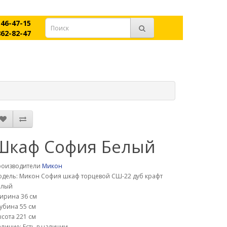
546-47-15
862-82-47
Шкаф София Белый
роизводители
Микон
дель: Микон София шкаф торцевой СШ-22 дуб крафт
елый
ирина 36 см
убина 55 см
сота 221 см
личие: Есть в наличии