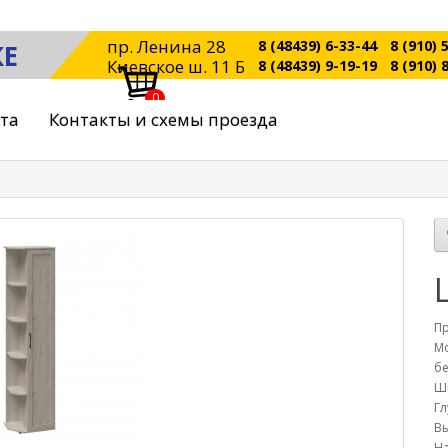
пр. Ленина 28
8 (48439) 6-33-44
8 (910) 
КЕ
Киевское ш. 11 Б
8 (48439) 9-19-19
8 (910) 
0
ата
Контакты и схемы проезда
П
Мо
б
Ш
Гл
Вы
На