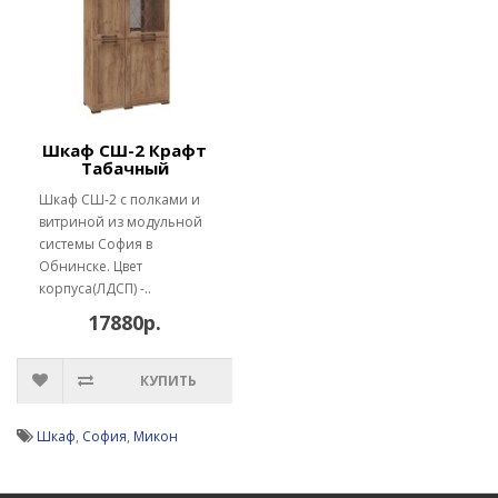
Шкаф СШ-2 Крафт
Табачный
Шкаф СШ-2 с полками и
витриной из модульной
системы София в
Обнинске. Цвет
корпуса(ЛДСП) -..
17880р.
КУПИТЬ
Шкаф
,
София
,
Микон