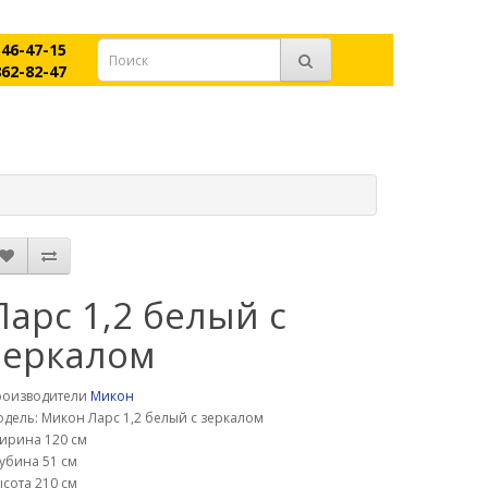
546-47-15
862-82-47
Ларс 1,2 белый с
зеркалом
роизводители
Микон
дель: Микон Ларс 1,2 белый с зеркалом
ирина 120 см
убина 51 см
сота 210 см