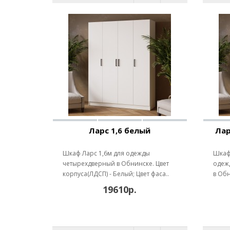
Ларс 1,6 белый
Лар
Шкаф Ларс 1,6м для одежды
Шкаф 
четырехдверный в Обнинске. Цвет
одеж
корпуса(ЛДСП) - Белый; Цвет фаса..
в Обн
19610р.