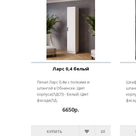
Ларс 0,4 белый
Пенал Ларс 0,4м с полками и
Шкаф 
штангой в Обнинске. Цвет
штанг
корпуса(ЛДСП) - Белый; Цвет
корпу
фасада(ЛД..
фасад
6650р.
КУПИТЬ