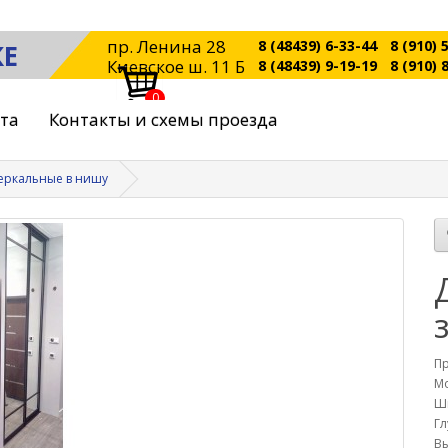
пр. Ленина 28
8 (48439) 6-33-44
8 (910) 
КЕ
Киевское ш. 11 Б
8 (48439) 9-19-19
8 (910) 
0
ата
Контакты и схемы проезда
зеркальные в нишу
П
Мо
Ш
Гл
Вы