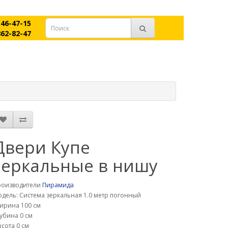
546-47-15
862-82-47
Двери Купе
зеркальные в нишу
роизводители
Пирамида
дель: Система зеркальная 1.0 метр погонный
ирина 100 см
убина 0 см
сота 0 см