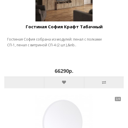
Гостиная София Крафт Табачный
Гостиная София собрана из модулей: пенал с полками
СП-1, пенал с витриной СП-4 (2 шт.),&nb..
66290р.