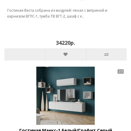
Гостиная Веста собрана из модулей: пенал с витриной и
карнизом ВГПС-1, тумба ТВ ВГТ-2, шкаф с к..
34220р.
Гостиная Мэнкс-1 Белый/Графит Серый