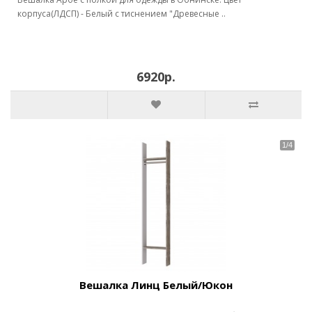
корпуса(ЛДСП) - Белый с тиснением "Древесные ..
6920р.
Вешалка Линц Белый/Юкон