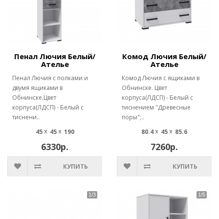
Пенал Лючия Белый/
Комод Лючия Белый/
Ателье
Ателье
Пенал Лючия с полками и
Комод Лючия с ящиками в
двумя ящиками в
Обнинске. Цвет
Обнинске.Цвет
корпуса(ЛДСП) - Белый с
корпуса(ЛДСП) - Белый с
тиснением "Древесные
тиснени..
поры";..
45 ☓ 45 ☓ 190
80.4 ☓ 45 ☓ 85.6
6330р.
7260р.
КУПИТЬ
КУПИТЬ