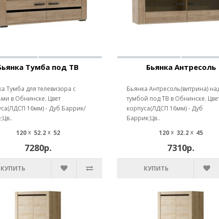
Бьянка Тумба под ТВ
Бьянка Антресоль
а Тумба для телевизора с
Бьянка Антресоль(витрина) на
ми в Обнинске. Цвет
тумбой под ТВ в Обнинске. Цве
са(ЛДСП 16мм) - Дуб Баррик/
корпуса(ЛДСП 16мм) - Дуб
;Цв..
Баррик;Цв..
120 ☓ 52.2 ☓ 52
120 ☓ 32.2 ☓ 45
7280р.
7310р.
КУПИТЬ
КУПИТЬ