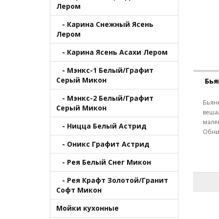
Лером
- Карина Снежный Ясень
Лером
- Карина Ясень Асахи Лером
- Мэнкс-1 Белый/Графит
Серый Микон
Бь
- Мэнкс-2 Белый/Графит
Бьян
Серый Микон
веша
мале
- Ницца Белый Астрид
Обнин
- Оникс Графит Астрид
- Рея Белый Снег Микон
- Рея Крафт Золотой/Гранит
Софт Микон
Мойки кухонные