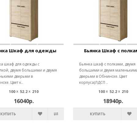
янка Шкаф для одежды
Бьянка Шкаф с полка
ка шкаф для одежды с
Бьянка шкаф с полками, двумя
лкой, двумя большими и двумя
большими и двумя маленьким
нькими дверьми в
дверьми в Обнинске. Цвет
ске. Цвет к..
корпуса(ЛДСП ..
100 ☓ 52.2 ☓ 210
100 ☓ 52.2 ☓ 210
16040р.
18940р.
КУПИТЬ
КУПИТЬ