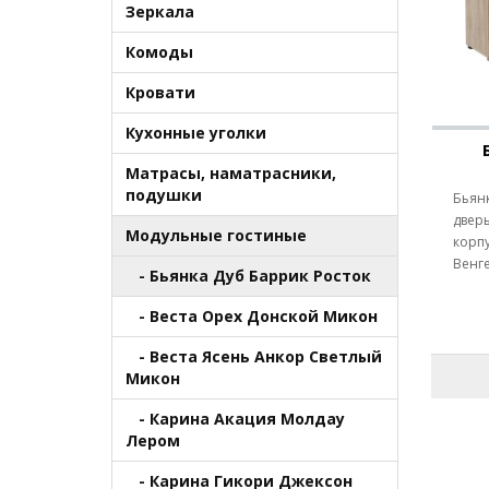
Зеркала
Комоды
Кровати
Кухонные уголки
Матрасы, наматрасники,
подушки
Бьянк
дверь
Модульные гостиные
корпу
Венге
- Бьянка Дуб Баррик Росток
- Веста Орех Донской Микон
- Веста Ясень Анкор Светлый
Микон
- Карина Акация Молдау
Лером
- Карина Гикори Джексон