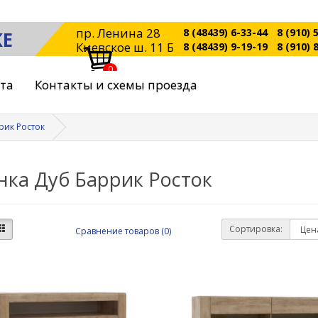
пр. Ленина 28
8 (48439) 6-33-44
8 (910) 
КЕ
Киевское ш. 11 Б
8 (48439) 9-19-19
8 (910) 
0
ата
Контакты и схемы проезда
рик Росток
нка Дуб Баррик Росток
Сортировка:
Сравнение товаров (0)