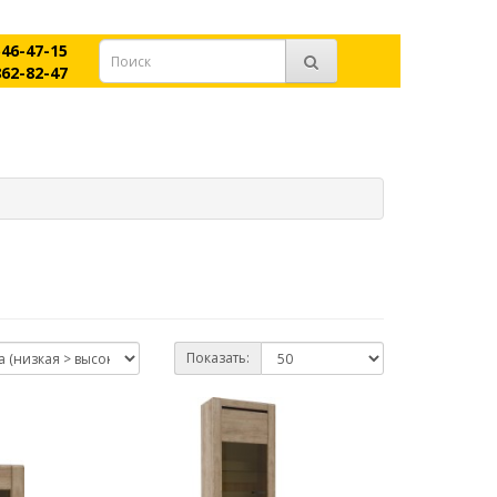
546-47-15
862-82-47
Показать: