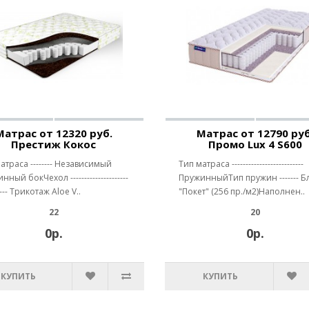
Матрас от 12320 руб.
Матрас от 12790 руб
Престиж Кокос
Промо Lux 4 S600
атраса -------- Независимый
Тип матраса --------------------------
ный бокЧехол ---------------------
ПружинныйТип пружин ------- Б
----- Трикотаж Aloe V..
"Покет" (256 пр./м2)Наполнен..
22
20
0р.
0р.
КУПИТЬ
КУПИТЬ