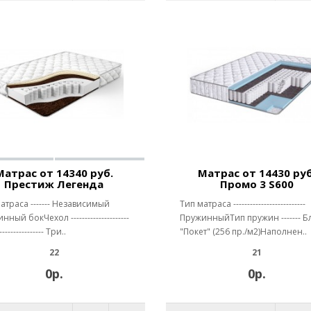
Матрас от 14340 руб.
Матрас от 14430 руб
Престиж Легенда
Промо 3 S600
атраса ------- Независимый
Тип матраса --------------------------
ный бокЧехол ---------------------
ПружинныйТип пружин ------- Б
----------------- Три..
"Покет" (256 пр./м2)Наполнен..
22
21
0р.
0р.