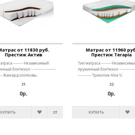
Матрас от 11830 руб.
Матрас от 11960 руб
Престиж Актив
Престиж Terapia
атраса -------- Независимый
Тип матраса -------- Независимы
ный бокЧехол ---------------------
пружинный бокЧехол ---------------
---- Жаккард хлопковы..
----------- Трикотаж Aloe V..
21
22
0р.
0р.
КУПИТЬ
КУПИТЬ