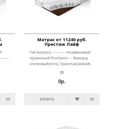
.
Матрас от 11240 руб.
м
Престиж Лайф
й
Тип матраса ------------ Независимый
------
пружинный бокЧехол --- Жаккард
хлопковый(лето), Трикотаж(зима)Ж..
21
0р.
КУПИТЬ