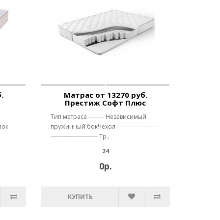
.
Матрас от 13270 руб.
Престиж Софт Плюс
Тип матраса -------- Независимый
лок
пружинный бокЧехол ---------------------
------------------------ Тр..
24
0р.
КУПИТЬ