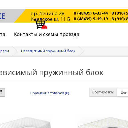
пр. Ленина 28
8 (48439) 6-33-44
8 (910) 
КЕ
Киевское ш. 11 Б
8 (48439) 9-19-19
8 (910) 
0
ата
Контакты и схемы проезда
трасы
Независимый пружинный блок
ависимый пружинный блок
Сортировка:
Сравнение товаров (0)