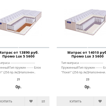
Матрас от 13890 руб.
Матрас от 14010 руб
Промо Lux 5 S600
Промо Lux 3 S600
раса --------------------------
Тип матраса -------------------------
нныйТип пружин ------- Блок
ПружинныйТип пружин ------- Б
т" (256 пр./м2)Наполнен..
"Покет" (256 пр./м2)Наполнени.
21
23
0р.
0р.
КУПИТЬ
КУПИТЬ