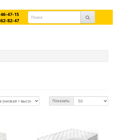
546-47-15
862-82-47
Показать: