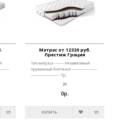
.
Матрас от 12320 руб.
Престиж Грация
й
Тип матраса -------- Независимый
------
пружинный бокЧехол ---------------------
------------------------ Тр..
21
0р.
КУПИТЬ