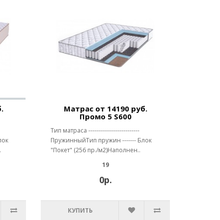
.
Матрас от 14190 руб.
Промо 5 S600
Тип матраса --------------------------
лок
ПружинныйТип пружин ------- Блок
.
"Покет" (256 пр./м2)Наполнен..
19
0р.
КУПИТЬ