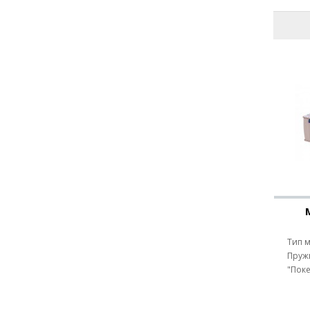
Тип мат
Пружи
"Поке