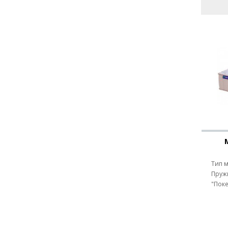
Тип мат
Пружи
"Поке