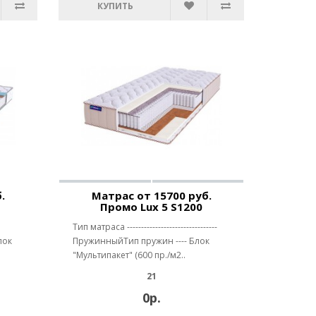
КУПИТЬ
.
Матрас от 15700 руб.
Промо Lux 5 S1200
Тип матраса --------------------------------
лок
ПружинныйТип пружин ---- Блок
"Мультипакет" (600 пр./м2..
21
0р.