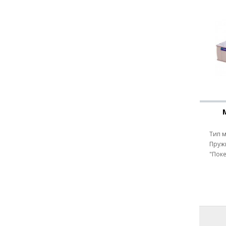
Тип мат
Пружи
"Поке